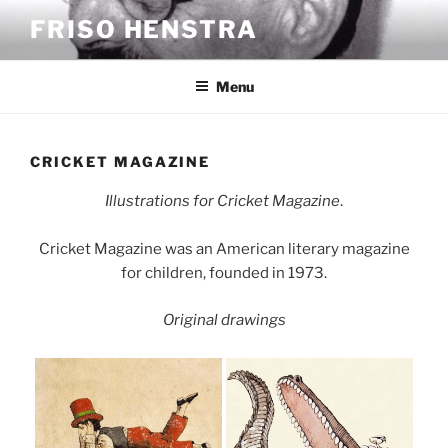
Skip
FRISO HENSTRA
to
content
Menu
CRICKET MAGAZINE
Illustrations for Cricket Magazine
.
Cricket Magazine was an American literary magazine
for children, founded in 1973.
Original drawings