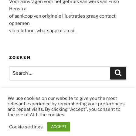
Voor aanvragen voor het gebruik van werk van Friso
Henstra,
of aankoop van originele illustraties graag contact
opnemen
via telefoon, whatsapp of email.
ZOEKEN
Search
Search
for:
We use cookies on our website to give you the most
relevant experience by remembering your preferences
Instagram
E-
and repeat visits. By clicking “Accept”, you consent to
mail
the use of ALL the cookies.
Proudly powered by WordPress
Cookie settings
ACCEPT