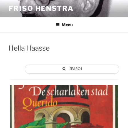
Ga
FRISO HENSTRA
naar
de
inhoud
Menu
Hella Haasse
SEARCH