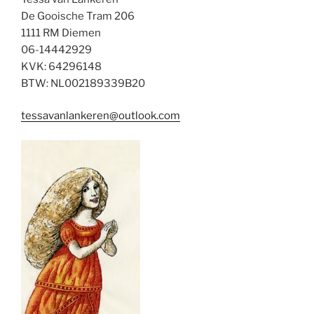
De Gooische Tram 206
1111 RM Diemen
06-14442929
KVK: 64296148
BTW: NL002189339B20
tessavanlankeren@outlook.com