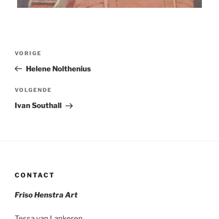
Bericht
Vorig
VORIGE
navigatie
bericht
Helene Nolthenius
Volgend
VOLGENDE
bericht
Ivan Southall
CONTACT
Friso Henstra Art
Tessa van Lankeren