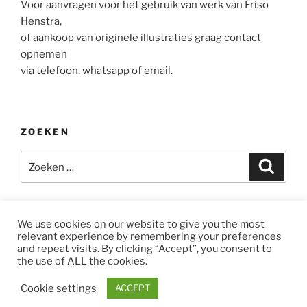
Voor aanvragen voor het gebruik van werk van Friso
Henstra,
of aankoop van originele illustraties graag contact
opnemen
via telefoon, whatsapp of email.
ZOEKEN
Zoeken
Zoeke
naar:
We use cookies on our website to give you the most
relevant experience by remembering your preferences
Instagram
E-
and repeat visits. By clicking “Accept”, you consent to
mail
the use of ALL the cookies.
Ondersteund door WordPress
Cookie settings
ACCEPT