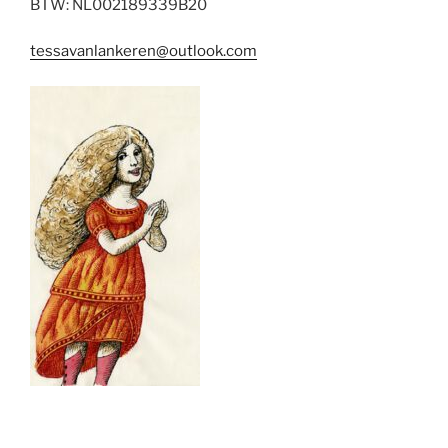
BTW: NL002189339B20
tessavanlankeren@outlook.com