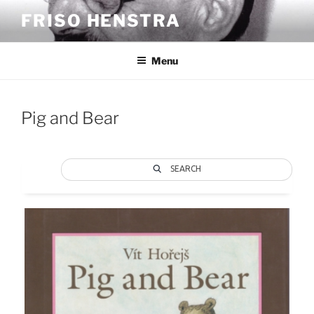
Ga
FRISO HENSTRA
naar
de
inhoud
Menu
Pig and Bear
SEARCH