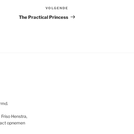
VOLGENDE
Volgend
bericht
The Practical Princess
ermd.
Friso Henstra,
ntact opnemen