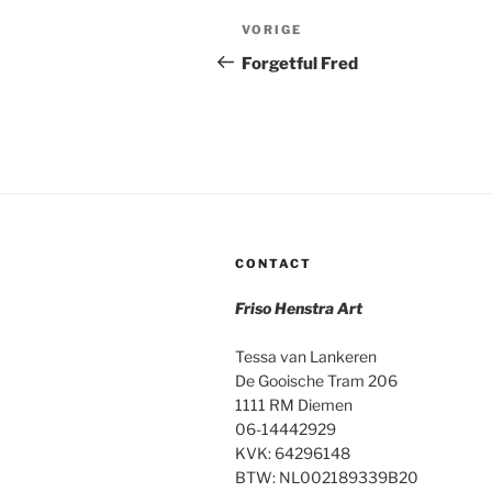
Bericht
Vorig
VORIGE
navigatie
bericht
Forgetful Fred
CONTACT
Friso Henstra Art
Tessa van Lankeren
De Gooische Tram 206
1111 RM Diemen
06-14442929
KVK: 64296148
BTW: NL002189339B20