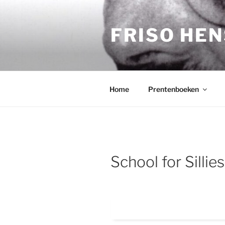
Ga
naar
FRISO HE
de
inhoud
Home
Prentenboeken
School for Sillies